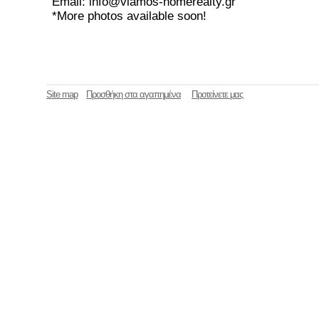
Email: info@vlamos-homerealty.gr
*More photos available soon!
Site map
Προσθήκη στα αγαπημένα
Προτείνετε μας